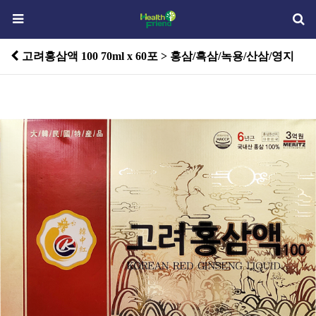
고려홍삼액 100 70ml x 60포 > 홍삼/흑삼/녹용/산삼/영지