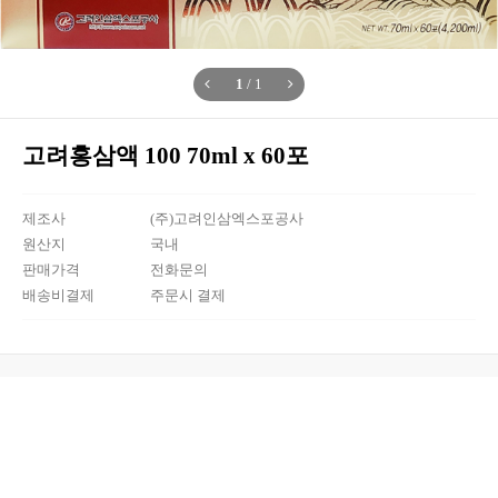
1
/
1
고려홍삼액 100 70ml x 60포
제조사
(주)고려인삼엑스포공사
원산지
국내
판매가격
전화문의
배송비결제
주문시 결제