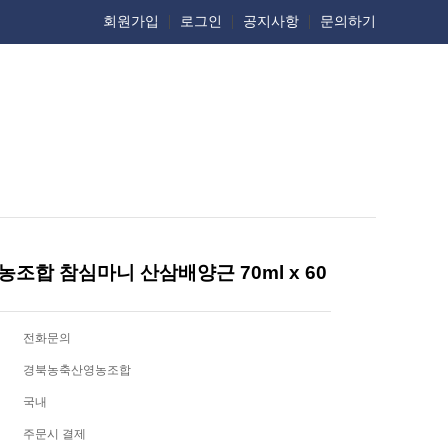
회원가입
로그인
공지사항
문의하기
조합 참심마니 산삼배양근 70ml x 60
전화문의
경북농축산영농조합
국내
주문시 결제