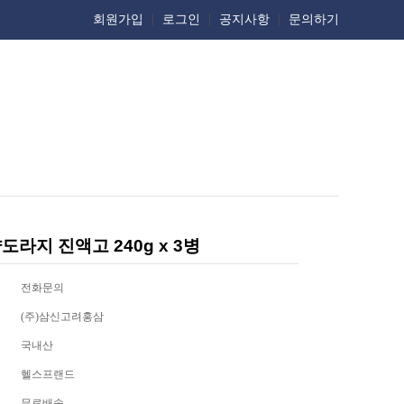
회원가입
로그인
공지사항
문의하기
라지 진액고 240g x 3병
전화문의
(주)삼신고려홍삼
국내산
헬스프랜드
무료배송