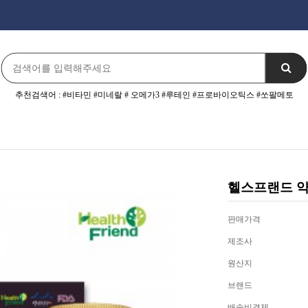
추천검색어 : #비타민 #미네랄 # 오메가3 #루테인 #프로바이오틱스 #쏘팔메토
헬스프랜드 약도
판매가격
제조사
원산지
브랜드
배송비결제