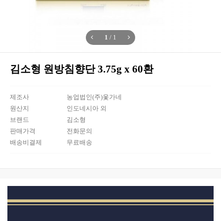
1
/
1
김소형 원방침향단 3.75g x 60환
제조사
농업법인(주)옻가네
원산지
인도네시아 외
브랜드
김소형
판매가격
전화문의
배송비결제
무료배송