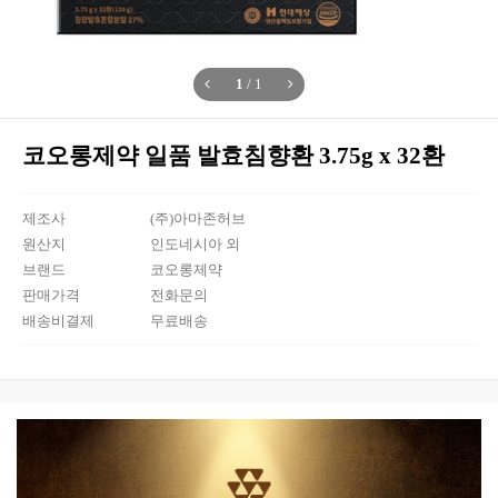
1
/
1
코오롱제약 일품 발효침향환 3.75g x 32환
제조사
(주)아마존허브
원산지
인도네시아 외
브랜드
코오롱제약
판매가격
전화문의
배송비결제
무료배송