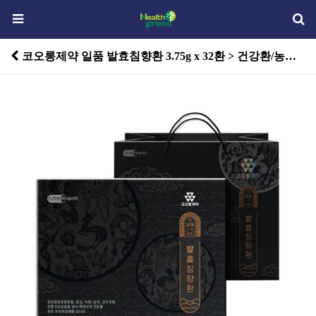
코오롱제약 일품 발효침향환 3.75g x 32환 > 건강환/농축액